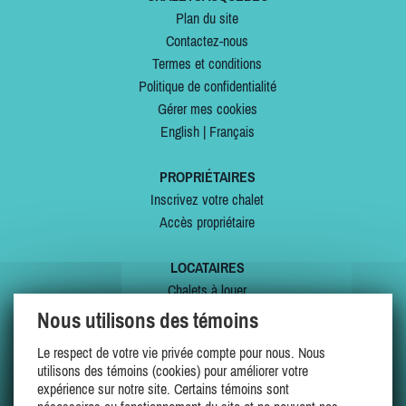
Plan du site
Contactez-nous
Termes et conditions
Politique de confidentialité
Gérer mes cookies
English
|
Français
PROPRIÉTAIRES
Inscrivez votre chalet
Accès propriétaire
LOCATAIRES
Chalets à louer
Chalets à vendre
Nous utilisons des témoins
Dernières inscriptions
Le respect de votre vie privée compte pour nous. Nous
Offres spéciales
utilisons des témoins (cookies) pour améliorer votre
Mes favoris
expérience sur notre site. Certains témoins sont