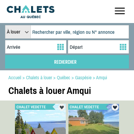
À louer
Accueil
>
Chalets à louer
>
Québec
>
Gaspésie
>
Amqui
Chalets à louer Amqui
CHALET VEDETTE
CHALET VEDETTE