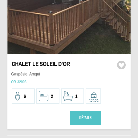
CHALET LE SOLEIL D'OR
Gaspésie, Amqui
OR-32908
6
2
1
DÉTAILS